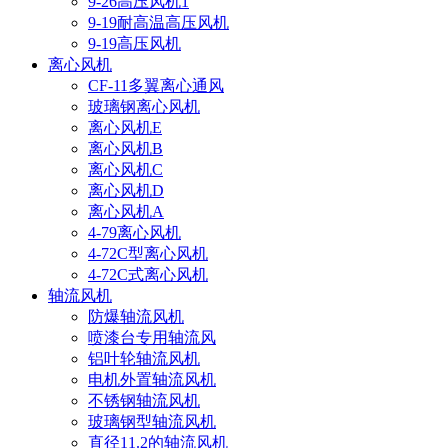
9-26高压风机1
9-19耐高温高压风机
9-19高压风机
离心风机
CF-11多翼离心通风
玻璃钢离心风机
离心风机E
离心风机B
离心风机C
离心风机D
离心风机A
4-79离心风机
4-72C型离心风机
4-72C式离心风机
轴流风机
防爆轴流风机
喷漆台专用轴流风
铝叶轮轴流风机
电机外置轴流风机
不锈钢轴流风机
玻璃钢型轴流风机
直径11.2的轴流风机