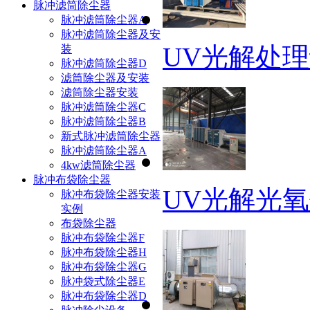
脉冲滤筒除尘器
脉冲滤筒除尘器A
脉冲滤筒除尘器及安
UV光解处
装
脉冲滤筒除尘器D
滤筒除尘器及安装
滤筒除尘器安装
脉冲滤筒除尘器C
脉冲滤筒除尘器B
新式脉冲滤筒除尘器
脉冲滤筒除尘器A
4kw滤筒除尘器
脉冲布袋除尘器
UV光解光
脉冲布袋除尘器安装
实例
布袋除尘器
脉冲布袋除尘器F
脉冲布袋除尘器H
脉冲布袋除尘器G
脉冲袋式除尘器E
脉冲布袋除尘器D